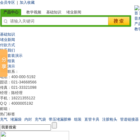
会员专区
|
加入收藏
产品中心
教学视频
基础知识
堵业新闻
首 
昔
产
教
基础知识
堵业新闻
付款方式
联系我们
工具套装演示
配件组装
动画演示
在线联系：
电话：400-000-5192
固话：021-34668566
传真：021-33321098
经理：陈经理
手机：18221355122
Q Q ：4000005192
邮箱：
热门标签
充气
堵漏袋
内封
充气袋
带压堵漏胶棒
组装
直管卡具
注胶枪头
管道链接器