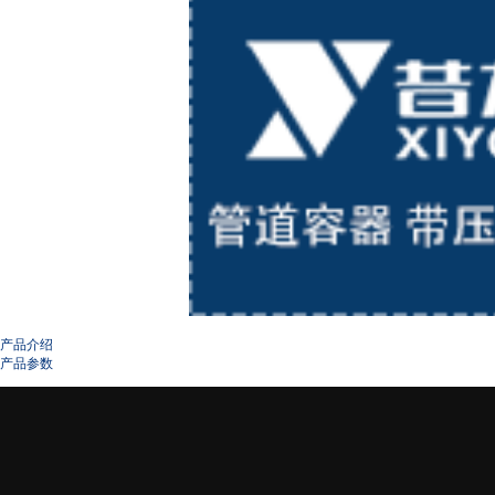
产品介绍
产品参数