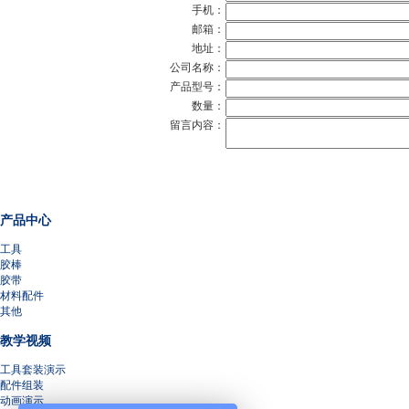
手机：
邮箱：
地址：
公司名称：
产品型号：
数量：
留言内容：
产品中心
工具
胶棒
胶带
材料配件
其他
教学视频
工具套装演示
配件组装
动画演示