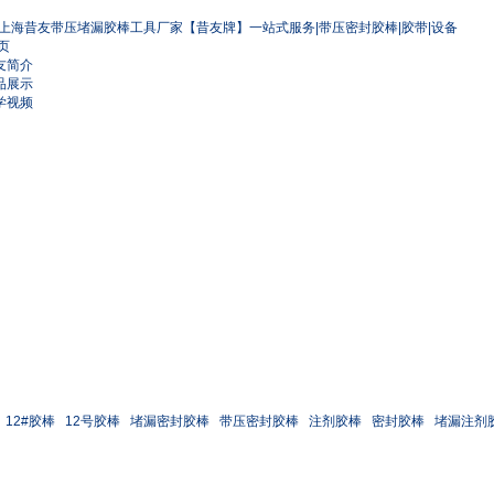
页
友简介
品展示
学视频
12#胶棒
12号胶棒
堵漏密封胶棒
带压密封胶棒
注剂胶棒
密封胶棒
堵漏注剂