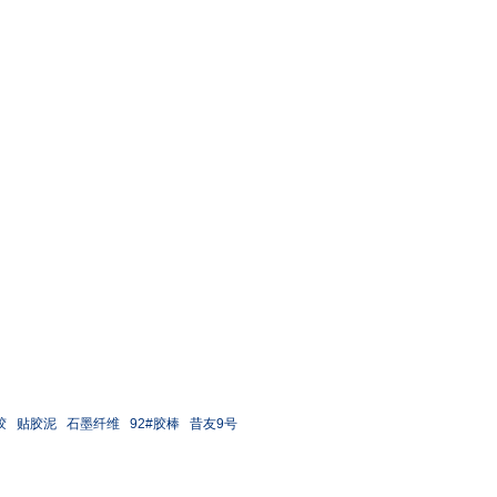
胶
贴胶泥
石墨纤维
92#胶棒
昔友9号