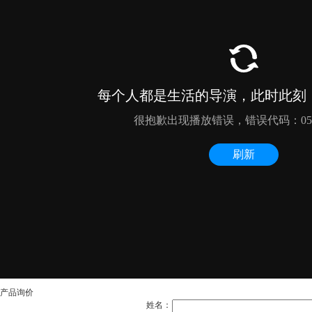
产品询价
姓名：